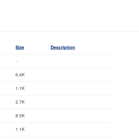
Size
Description
-
6.4K
1.1K
2.7K
8.5K
1.1K